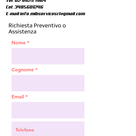
Tel.
02 99257964
Cel.
3485601246
E-mail
info.mibservicesrl@gmail.com
Richiesta Preventivo o
Assistenza
Nome
Cognome
Email